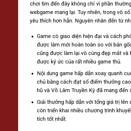
chơi tìm đến đây không chỉ vì phần thườn
webgame mang lại. Tuy nhiên, trong vô số
yêu thích hơn hẳn. Nguyên nhân đến từ nh
Game có giao diện hiện đại và cách ph
được làm mới hoàn toàn so với bản gố
cũng được làm lại vô cùng đẹp mắt và 
được ký ức của rất nhiều game thủ.
Nội dung game hấp dẫn xoay quanh cuộc
chủ bằng cách đạt số điểm thưởng cao 
hũ và Võ Lâm Truyền Kỳ đã mang đến s
Giải thưởng hấp dẫn với tổng giá trị lê
còn triển khai nhiều chương trình khuy
tích tốt nhất.