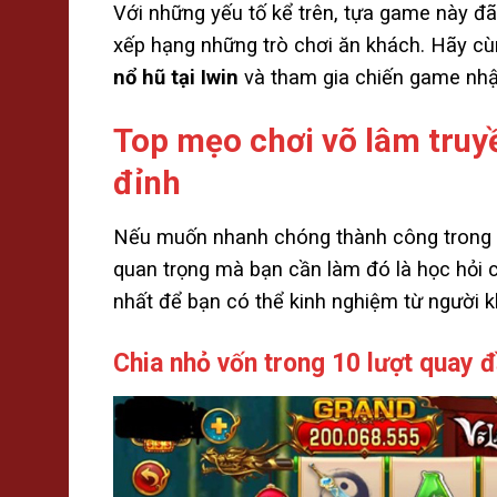
Với những yếu tố kể trên, tựa game này đã
xếp hạng những trò chơi ăn khách. Hãy c
nổ hũ tại Iwin
và tham gia chiến game nh
Top mẹo chơi võ lâm truyề
đỉnh
Nếu muốn nhanh chóng thành công trong t
quan trọng mà bạn cần làm đó là học hỏi 
nhất để bạn có thể kinh nghiệm từ người 
Chia nhỏ vốn trong 10 lượt quay đ