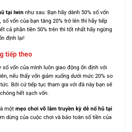
ũ tại Iwin
như sau: Bạn hãy dành 50% số vốn
 số vốn của bạn tăng 20% trở lên thì hãy tiếp
t cả phần tiền 50% trên thì tốt nhất hãy ngừng
n định lại!
g tiếp theo
 số vốn của mình luôn giao động ổn định với
nhiên, nếu thấy vốn giảm xuống dưới mức 20% so
 tức. Bởi cứ tiếp tục tham gia với đà này bạn sẽ
 chóng hết sạch vốn.
 là một
mẹo chơi võ lâm truyền kỳ dễ nổ hũ tại
ểm dừng của cuộc chơi và bảo toàn số tiền của