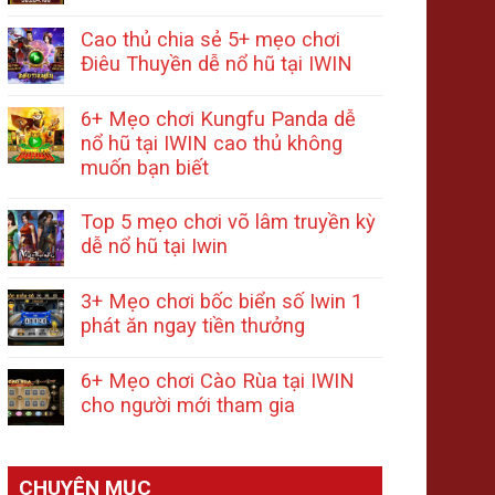
Cao thủ chia sẻ 5+ mẹo chơi
Điêu Thuyền dễ nổ hũ tại IWIN
6+ Mẹo chơi Kungfu Panda dễ
nổ hũ tại IWIN cao thủ không
muốn bạn biết
Top 5 mẹo chơi võ lâm truyền kỳ
dễ nổ hũ tại Iwin
3+ Mẹo chơi bốc biển số Iwin 1
phát ăn ngay tiền thưởng
6+ Mẹo chơi Cào Rùa tại IWIN
cho người mới tham gia
CHUYÊN MỤC