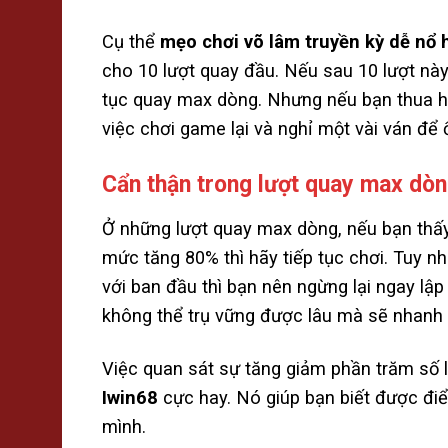
Cụ thể
mẹo chơi võ lâm truyền kỳ dễ nổ h
cho 10 lượt quay đầu. Nếu sau 10 lượt này,
tục quay max dòng. Nhưng nếu bạn thua hế
việc chơi game lại và nghỉ một vài ván để ổ
Cẩn thận trong lượt quay max dòn
Ở những lượt quay max dòng, nếu bạn thấy
mức tăng 80% thì hãy tiếp tục chơi. Tuy 
với ban đầu thì bạn nên ngừng lại ngay lập
không thể trụ vững được lâu mà sẽ nhanh
Việc quan sát sự tăng giảm phần trăm số
Iwin68
cực hay. Nó giúp bạn biết được đi
mình.