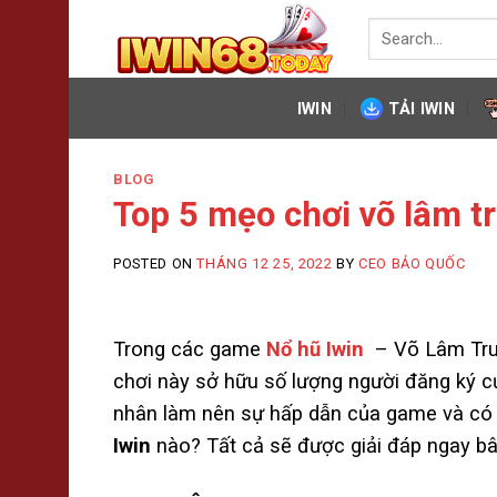
Bỏ
qua
nội
IWIN
TẢI IWIN
dung
BLOG
Top 5 mẹo chơi võ lâm tr
POSTED ON
THÁNG 12 25, 2022
BY
CEO BẢO QUỐC
Trong các game
Nổ hũ Iwin
– Võ Lâm Truy
chơi này sở hữu số lượng người đăng ký c
nhân làm nên sự hấp dẫn của game và c
Iwin
nào? Tất cả sẽ được giải đáp ngay bâ