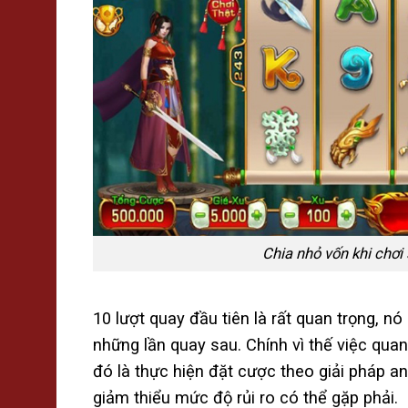
Chia nhỏ vốn khi chơi 
10 lượt quay đầu tiên là rất quan trọng, n
những lần quay sau. Chính vì thế việc qua
đó là thực hiện đặt cược theo giải pháp an
giảm thiểu mức độ rủi ro có thể gặp phải.