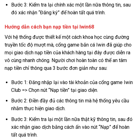
Bước 3: Kiểm tra lại chính xác một lần nữa thông tin, sau
đó xác nhận “Đăng ký” để hoàn tất quá trình.
Hướng dẫn cách bạn nạp tiền tại Iwin68
Với hệ thống được thiết kế một cách khoa học cùng đường
truyền tốc độ mượt mà, cổng game bắn cá Iwin đã giúp cho
mọi giao dịch nạp tiền của khách hàng tại đây được diễn ra
vô cùng nhanh chóng. Người chơi hoàn toàn có thể an tâm
nạp tiền chỉ thông qua 3 bước đơn giản như sau:
Bước 1: Đăng nhập lại vào tài khoản của cổng game Iwin
Club => Chọn nút “Nạp tiền” tại giao diện.
Bước 2: Điền đầy đủ các thông tin mà hệ thống yêu cầu
nhằm thực hiện giao dịch.
Bước 3: Kiểm tra lại một lần nữa thật kỹ thông tin, sau đó
xác nhận giao dịch bằng cách ấn vào nút “Nạp” để hoàn
tất quá trình.