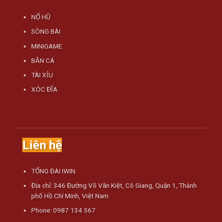
NỔ HŨ
SÒNG BÀI
MINIGAME
BẮN CÁ
TÀI XỈU
XÓC ĐĨA
Liên hệ
TỔNG ĐÀI IWIN
Địa chỉ: 346 Đường Võ Văn Kiệt, Cô Giang, Quận 1, Thành
phố Hồ Chí Minh, Việt Nam
Phone: 0987 134 567