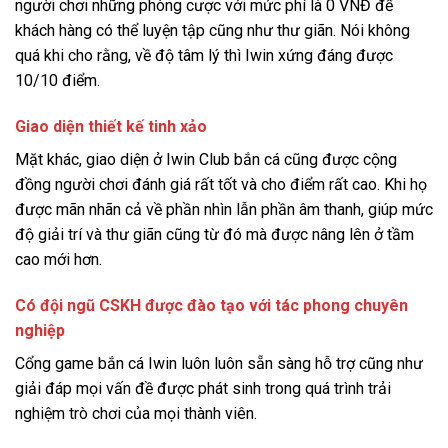
người chơi những phòng cược với mức phí là 0 VNĐ để
khách hàng có thể luyện tập cũng như thư giãn. Nói không
quá khi cho rằng, về độ tâm lý thì Iwin xứng đáng được
10/10 điểm.
Giao diện thiết kế tinh xảo
Mặt khác, giao diện ở Iwin Club bắn cá cũng được cộng
đồng người chơi đánh giá rất tốt và cho điểm rất cao. Khi họ
được mãn nhãn cả về phần nhìn lẫn phần âm thanh, giúp mức
độ giải trí và thư giãn cũng từ đó mà được nâng lên ở tầm
cao mới hơn.
Có đội ngũ CSKH được đào tạo với tác phong chuyên
nghiệp
Cổng game bắn cá Iwin luôn luôn sẵn sàng hỗ trợ cũng như
giải đáp mọi vấn đề được phát sinh trong quá trình trải
nghiệm trò chơi của mọi thành viên.