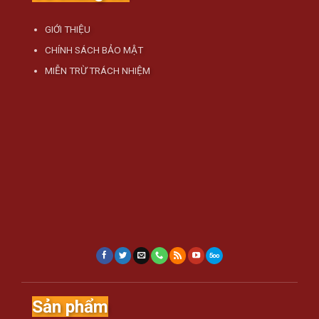
GIỚI THIỆU
CHÍNH SÁCH BẢO MẬT
MIỄN TRỪ TRÁCH NHIỆM
Sản phẩm