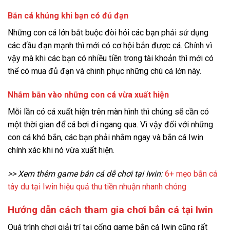
Bắn cá khủng khi bạn có đủ đạn
Những con cá lớn bắt buộc đòi hỏi các bạn phải sử dụng
các đầu đạn mạnh thì mới có cơ hội bắn được cá. Chính vì
vậy mà khi các bạn có nhiều tiền trong tài khoản thì mới có
thể có mua đủ đạn và chinh phục những chú cá lớn này.
Nhắm bắn vào những con cá vừa xuất hiện
Mỗi lần có cá xuất hiện trên màn hình thì chúng sẽ cần có
một thời gian để cá bơi đi ngang qua. Vì vậy đối với những
con cá khó bắn, các bạn phải nhắm ngay và bắn cá Iwin
chính xác khi nó vừa xuất hiện.
>> Xem thêm game bắn cá dễ chơi tại Iwin:
6+ mẹo bắn cá
tây du tại Iwin hiệu quả thu tiền nhuận nhanh chóng
Hướng dẫn cách tham gia chơi bắn cá tại Iwin
Quá trình chơi giải trí tại cổng game bắn cá Iwin cũng rất