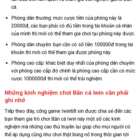
cá.
Phòng dân thường: mức cược tiền của phòng này là
20000đ, các bạn phải có đủ tiền trong tài khoản cá nhân
của mình thì mới có thể tham gia chơi tại phòng này được.
Phòng dân chuyên: bạn cần có số tiền 100000đ trong tài
khoản thì mới có thể tham gia được phòng này.
Phòng cao cấp: khác biệt duy nhất của phòng dân chuyên
với phòng cao cấp đó chính là phòng cao cấp cần có mức
cược 1000000đ thì mới có thể trải nghiệm.
Những kinh nghiệm chơi Bắn cá Iwin cần phải
ghi nhớ
Tiếp theo đây, cổng game Iwin68 xin được chia sẻ đến các
bạn tham gia trò chơi Bắn cá Iwin này một số các kinh
nghiệm mà những cao thủ truyền lại giúp cho mọi người có
thể áp dụng cũng như chơi thật bùng nổ trong thời gian tới