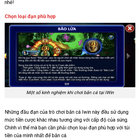
nhé!
Chọn loại đạn phù hợp
Một số kinh nghiệm khi chơi bắn cá tại IWin
Những đầu đạn của trò chơi bắn cá Iwin này đều sử dụng
mức tiền cược khác nhau tương ứng với cấp độ của súng.
Chính vì thế mà bạn cần phải chọn loại đạn phù hợp với túi
tiền của mình nhất để bắn cá.