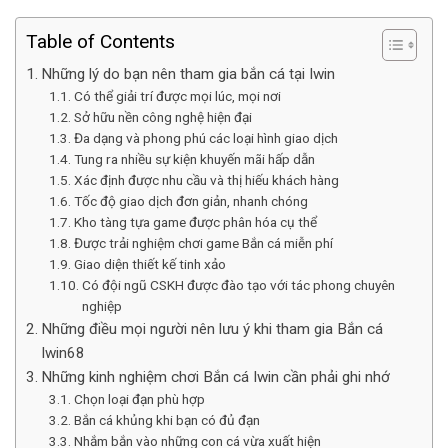
Table of Contents
Những lý do bạn nên tham gia bắn cá tại Iwin
Có thể giải trí được mọi lúc, mọi nơi
Sở hữu nền công nghệ hiện đại
Đa dạng và phong phú các loại hình giao dịch
Tung ra nhiều sự kiện khuyến mãi hấp dẫn
Xác định được nhu cầu và thị hiếu khách hàng
Tốc độ giao dịch đơn giản, nhanh chóng
Kho tàng tựa game được phân hóa cụ thể
Được trải nghiệm chơi game Bắn cá miễn phí
Giao diện thiết kế tinh xảo
Có đội ngũ CSKH được đào tạo với tác phong chuyên
nghiệp
Những điều mọi người nên lưu ý khi tham gia Bắn cá
Iwin68
Những kinh nghiệm chơi Bắn cá Iwin cần phải ghi nhớ
Chọn loại đạn phù hợp
Bắn cá khủng khi bạn có đủ đạn
Nhắm bắn vào những con cá vừa xuất hiện