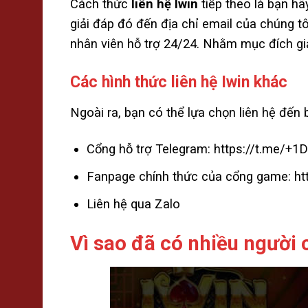
Cách thức
liên hệ Iwin
tiếp theo là bạn hã
giải đáp đó đến địa chỉ email của chúng tô
nhân viên hỗ trợ 24/24. Nhằm mục đích giả
Các hình thức liên hệ Iwin khác
Ngoài ra, bạn có thể lựa chọn liên hệ đến 
Cổng hỗ trợ Telegram:
https://t.me/
Fanpage chính thức của cổng game: h
Liên hệ qua Zalo
Vì sao đã có nhiều người 