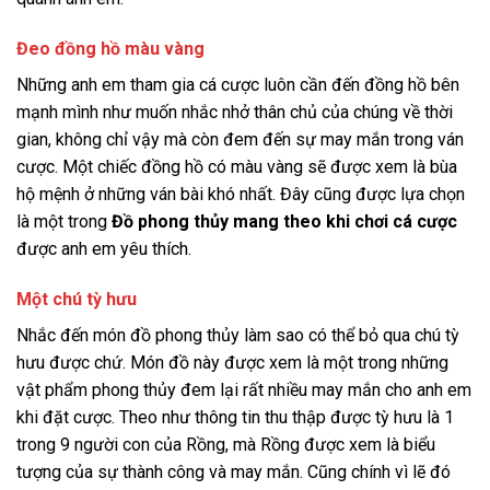
Đeo đồng hồ màu vàng
Những anh em tham gia cá cược luôn cần đến đồng hồ bên
mạnh mình như muốn nhắc nhở thân chủ của chúng về thời
gian, không chỉ vậy mà còn đem đến sự may mắn trong ván
cược. Một chiếc đồng hồ có màu vàng sẽ được xem là bùa
hộ mệnh ở những ván bài khó nhất. Đây cũng được lựa chọn
là một trong
Đồ phong thủy mang theo khi chơi cá cược
được anh em yêu thích.
Một chú tỳ hưu
Nhắc đến món đồ phong thủy làm sao có thể bỏ qua chú tỳ
hưu được chứ. Món đồ này được xem là một trong những
vật phẩm phong thủy đem lại rất nhiều may mắn cho anh em
khi đặt cược. Theo như thông tin thu thập được tỳ hưu là 1
trong 9 người con của Rồng, mà Rồng được xem là biểu
tượng của sự thành công và may mắn. Cũng chính vì lẽ đó