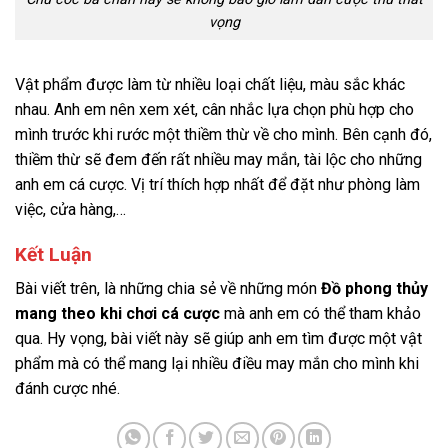
vọng
Vật phẩm được làm từ nhiều loại chất liệu, màu sắc khác
nhau. Anh em nên xem xét, cân nhắc lựa chọn phù hợp cho
mình trước khi rước một thiềm thừ về cho mình. Bên cạnh đó,
thiềm thừ sẽ đem đến rất nhiều may mắn, tài lộc cho những
anh em cá cược. Vị trí thích hợp nhất để đặt như phòng làm
việc, cửa hàng,…
Kết Luận
Bài viết trên, là những chia sẻ về những món
Đồ phong thủy
mang theo khi chơi cá cược
mà anh em có thể tham khảo
qua. Hy vọng, bài viết này sẽ giúp anh em tìm được một vật
phẩm mà có thể mang lại nhiều điều may mắn cho mình khi
đánh cược nhé.