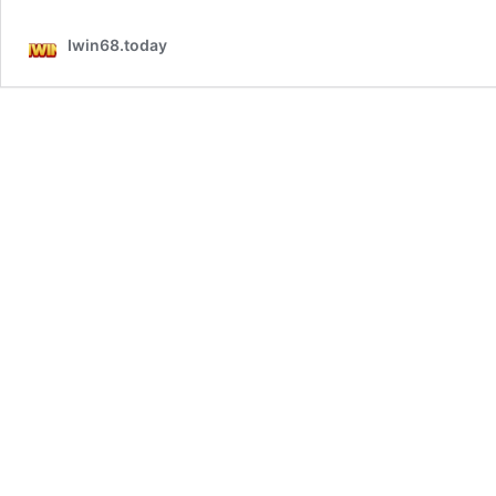
hũ
Iwin68.today
Iwin
dễ
kiếm
tiền
không
nên
bỏ
qua